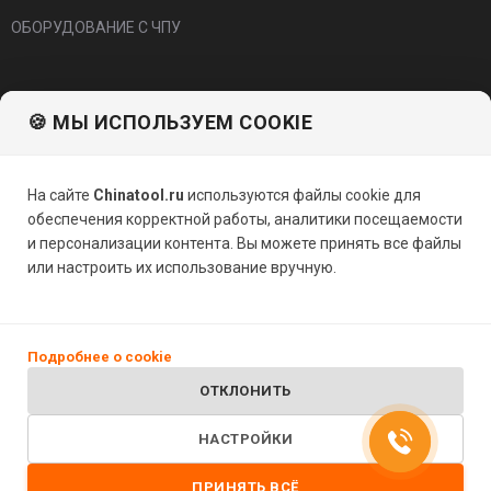
ОБОРУДОВАНИЕ С ЧПУ
Покупателям
🍪 МЫ ИСПОЛЬЗУЕМ COOKIE
О компании
На сайте
Chinatool.ru
используются файлы cookie для
Доставка и оплата
обеспечения корректной работы, аналитики посещаемости
Мы снабжаем производства
и персонализации контента. Вы можете принять все файлы
или настроить их использование вручную.
Обращаем ваше внимание на то, что данный интернет-сайт
носит исключительно информационный характер и ни при каких
Подробнее о cookie
условиях не является публичной офертой, определяемой
положениями Статьи 437 (2) Гражданского кодекса РФ.
ОТКЛОНИТЬ
НАСТРОЙКИ
2026 © «КТИ - токарный и фрезерный
Поддержка
ПРИНЯТЬ ВСЁ
инструмент»